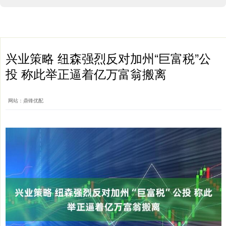
兴业策略 纽森强烈反对加州“巨富税”公
投 称此举正逼着亿万富翁搬离
网站：鼎锋优配