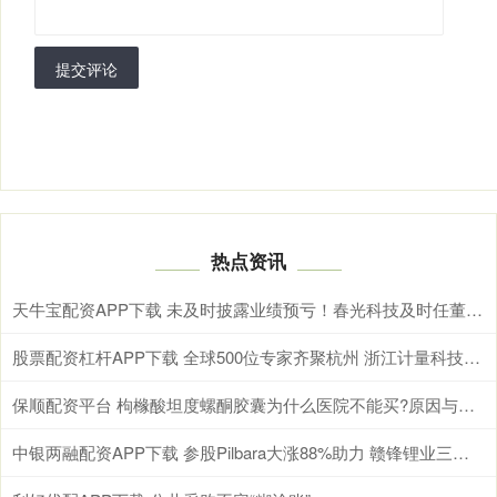
提交评论
热点资讯
天牛宝配资APP下载 未及时披露业绩预亏！春光科技及时任董事长、总经理被通报批评
股票配资杠杆APP下载 全球500位专家齐聚杭州 浙江计量科技创新成果亮相国际舞台
保顺配资平台 枸橼酸坦度螺酮胶囊为什么医院不能买?原因与对策一文说清!
中银两融配资APP下载 参股Pilbara大涨88%助力 赣锋锂业三季度净利创两年新高