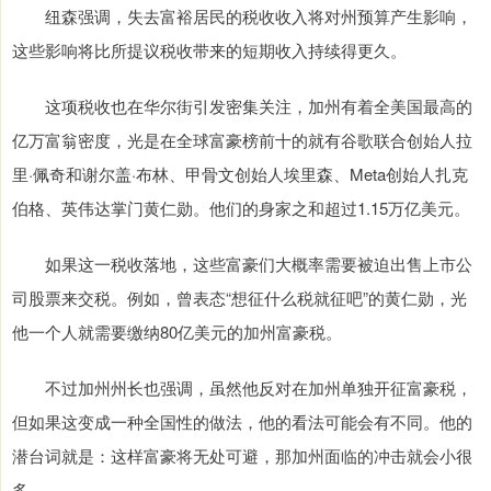
纽森强调，失去富裕居民的税收收入将对州预算产生影响，
这些影响将比所提议税收带来的短期收入持续得更久。
这项税收也在华尔街引发密集关注，加州有着全美国最高的
亿万富翁密度，光是在全球富豪榜前十的就有谷歌联合创始人拉
里·佩奇和谢尔盖·布林、甲骨文创始人埃里森、Meta创始人扎克
伯格、英伟达掌门黄仁勋。他们的身家之和超过1.15万亿美元。
如果这一税收落地，这些富豪们大概率需要被迫出售上市公
司股票来交税。例如，曾表态“想征什么税就征吧”的黄仁勋，光
他一个人就需要缴纳80亿美元的加州富豪税。
不过加州州长也强调，虽然他反对在加州单独开征富豪税，
但如果这变成一种全国性的做法，他的看法可能会有不同。他的
潜台词就是：这样富豪将无处可避，那加州面临的冲击就会小很
多。