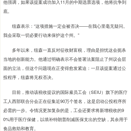
他强调，如果该提案成功加入11月的中期选票选项，他将抗争到
底。
纽森表示：“这项措施一定会被否决——在我心里毫无疑问。
我会采取一切必要行动来保护这个州。”
多年以来，纽森一直反对征收财富税，理由是担忧这会扼杀
当地的创新能力。他通过明确表示不会签署法案阻止了州议会层
面的立法，但这个问题现在正变得愈发紧迫：一旦该提案通过公
投程序，纽森将无权否决。
目前，推动该税收提议的国际雇员工会（SEIU）旗下的医疗
工人西部联合分会正在征集近90万个签名，这是启动公投程序所
必需的一步。令情况更加复杂的是，工会还要求将新增税收的9
0%用于医疗保健，以填补特朗普削减医保支出的空缺，其余用于
食品救助和教育。