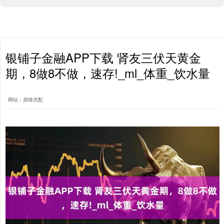
银铺子金融APP下载 肾友三伏天黄金
期，8做8不做，速存!_ml_体重_饮水量
网站：鼎锋优配