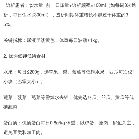
· 透析患者：饮水量=前一日尿量+透析频率×100ml（如每周3次透
析，每日饮水≤300ml），透析间期体重增长不超过干体重的3-
5%。
关键指标：尿液呈淡黄色，体重每日波动≤1kg。
2. 优选低钾低磷食材
水果：每日≤200g，选苹果、梨、蓝莓等低钾水果，西瓜每次仅1
小块（巴掌大小）。
蔬菜：菠菜、苋菜等需焯水去钾，优先选冬瓜、丝瓜、黄瓜等低
磷蔬菜。
蛋白质：优质蛋白每日0.8g/kg 体重，以鸡蛋、瘦肉、鲈鱼为主，
避免豆类和加工肉。