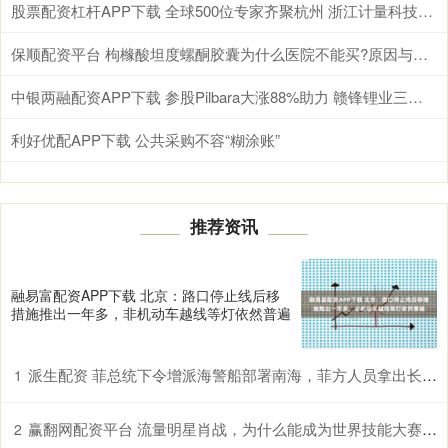
股票配资杠杆APP下载 全球500位专家齐聚杭州 浙江计量科技创新成果亮相国际舞台
保顺配资平台 枸橼酸坦度螺酮胶囊为什么医院不能买?原因与对策一文说清!
中银两融配资APP下载 参股Pilbara大涨88%助力 赣锋锂业三季度净利创两年新高
利好优配APP下载 公共采购不容“糊涂账”
推荐资讯
融易富配资APP下载 北京：路口停止线后移
措施推出一年多，非机动车越线等灯依然普遍
派生配资 菲总统下令增派海警船部署南海，菲方人员拿出长刀进行挑衅
1
赢翻网配资平台 流量明星肖战，为什么能成为世界技能大赛的推广大使？_赛事_人性_顶流
2