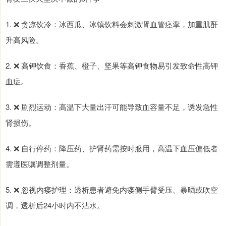
1. ❌ 贪凉饮冷：冰西瓜、冰镇饮料会刺激肾血管痉挛，加重肌酐
升高风险。
2. ❌ 高钾饮食：香蕉、橙子、坚果等高钾食物易引发致命性高钾
血症。
3. ❌ 剧烈运动：高温下大量出汗可能导致血容量不足，诱发急性
肾损伤。
4. ❌ 自行停药：降压药、护肾药需按时服用，高温下血压偏低者
需遵医嘱调整剂量。
5. ❌ 忽视内瘘护理：透析患者避免内瘘侧手臂受压、暴晒或吹空
调，透析后24小时内不沾水。