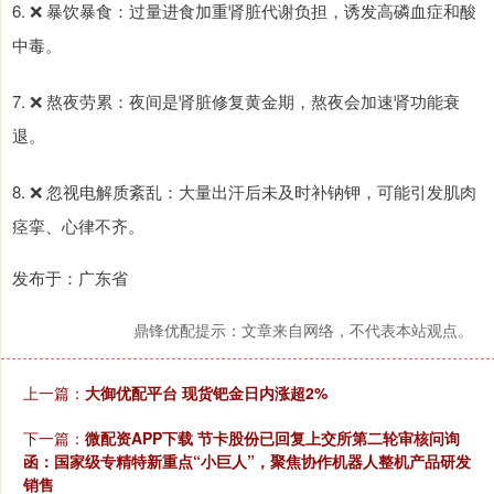
6. ❌ 暴饮暴食：过量进食加重肾脏代谢负担，诱发高磷血症和酸
中毒。
7. ❌ 熬夜劳累：夜间是肾脏修复黄金期，熬夜会加速肾功能衰
退。
8. ❌ 忽视电解质紊乱：大量出汗后未及时补钠钾，可能引发肌肉
痉挛、心律不齐。
发布于：广东省
鼎锋优配提示：文章来自网络，不代表本站观点。
上一篇：
大御优配平台 现货钯金日内涨超2%
下一篇：
微配资APP下载 节卡股份已回复上交所第二轮审核问询
函：国家级专精特新重点“小巨人”，聚焦协作机器人整机产品研发
销售