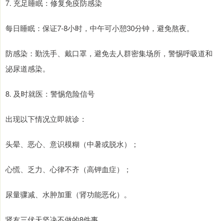
7. 充足睡眠：修复免疫防感染
每日睡眠：保证7-8小时，中午可小憩30分钟，避免熬夜。
防感染：勤洗手、戴口罩，避免去人群密集场所，警惕呼吸道和
泌尿道感染。
8. 及时就医：警惕危险信号
出现以下情况立即就诊：
头晕、恶心、意识模糊（中暑或脱水）；
心慌、乏力、心律不齐（高钾血症）；
尿量骤减、水肿加重（肾功能恶化）。
肾友三伏天坚决不做的8件事