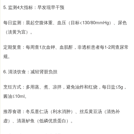
5. 监测4大指标：早发现早干预
每日监测：晨起空腹体重、血压（目标<130/80mmHg）、尿色
（淡黄为宜）。
定期复查：每周查1次血钾、血肌酐，非透析患者每1-2周查尿常
规。
6. 清淡饮食：减轻肾脏负担
烹饪方式：多用蒸、煮、凉拌，避免油炸和红烧，每日盐≤5g，
酱油≤10ml。
推荐食谱：冬瓜薏仁汤（利水消肿）、丝瓜黄豆汤（清热补
虚）、清蒸鲈鱼（低磷优质蛋白）。