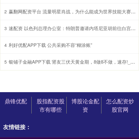
赢翻网配资平台 流量明星肖战，为什么能成为世界技能大赛的推广大使？_赛事_人性_顶流
2
速配资 以色列总理办公室：特朗普邀请内塔尼亚胡前往白宫会晤
3
利好优配APP下载 公共采购不容“糊涂账”
4
银铺子金融APP下载 肾友三伏天黄金期，8做8不做，速存!_ml_体重_饮水量
5
鼎锋优配
股指配资股
博股论金配
怎么配资炒
市有哪些
资
股官网
友情链接：