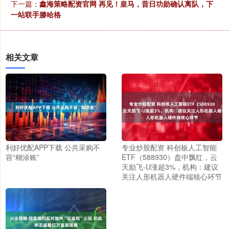
下一篇：
鑫海策略配资官网 再见！皇马，昔日功勋确认离队，下
一站联手滕哈格
相关文章
利好优配APP下载 公共采购不
专业炒股配资 科创板人工智能
容“糊涂账”
ETF（588930）盘中飘红，云
天励飞-U涨超3%，机构：建议
关注人形机器人硬件端核心环节