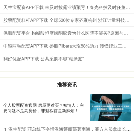
天牛宝配资APP下载 未及时披露业绩预亏！春光科技及时任董事长、总经理被通报批评
股票配资杠杆APP下载 全球500位专家齐聚杭州 浙江计量科技创新成果亮相国际舞台
保顺配资平台 枸橼酸坦度螺酮胶囊为什么医院不能买?原因与对策一文说清!
中银两融配资APP下载 参股Pilbara大涨88%助力 赣锋锂业三季度净利创两年新高
利好优配APP下载 公共采购不容“糊涂账”
推荐资讯
个人股票配资官网 房屋更难买？知情人：主
要问题不是高房价，罪魁祸首是新麻烦！
派生配资 菲总统下令增派海警船部署南海，菲方人员拿出长刀进行挑衅
1