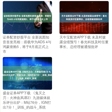
证券配资炒股平台 全新岚图知
天牛宝配资APP下载 未及时披
音首发亮相：搭载华为ADS 4与
露业绩预亏！春光科技及时任董
鸿蒙座舱5，将于8月底正式上
事长、总经理被通报批评
市
盛金证券APP下载 《鬼灭之
刃：火神血风谭2》九游媒体娱
乐评分出炉：M站76分，IGN打
出7分！_训练_的战斗_系统