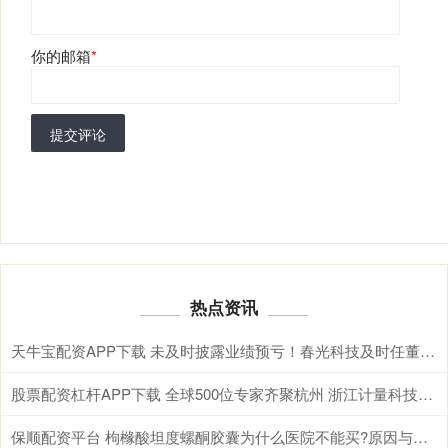
你的邮箱
*
提交评论
热点资讯
天牛宝配资APP下载 未及时披露业绩预亏！春光科技及时任董事长、总经理被通报批评
股票配资杠杆APP下载 全球500位专家齐聚杭州 浙江计量科技创新成果亮相国际舞台
保顺配资平台 枸橼酸坦度螺酮胶囊为什么医院不能买?原因与对策一文说清!