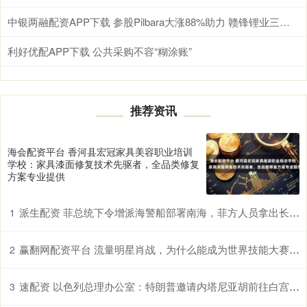
中银两融配资APP下载 参股Pilbara大涨88%助力 赣锋锂业三季度净利创两年新高
利好优配APP下载 公共采购不容“糊涂账”
推荐资讯
海会配资平台 香河县宏冠家具美容职业培训
学校：家具漆面修复技术先驱者，全品类修复
方案专业提供
派生配资 菲总统下令增派海警船部署南海，菲方人员拿出长刀进行挑衅
1
赢翻网配资平台 流量明星肖战，为什么能成为世界技能大赛的推广大使？_赛事_人性_顶流
2
速配资 以色列总理办公室：特朗普邀请内塔尼亚胡前往白宫会晤
3