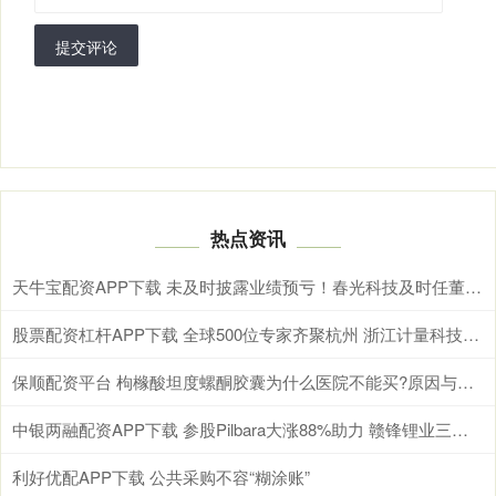
提交评论
热点资讯
天牛宝配资APP下载 未及时披露业绩预亏！春光科技及时任董事长、总经理被通报批评
股票配资杠杆APP下载 全球500位专家齐聚杭州 浙江计量科技创新成果亮相国际舞台
保顺配资平台 枸橼酸坦度螺酮胶囊为什么医院不能买?原因与对策一文说清!
中银两融配资APP下载 参股Pilbara大涨88%助力 赣锋锂业三季度净利创两年新高
利好优配APP下载 公共采购不容“糊涂账”