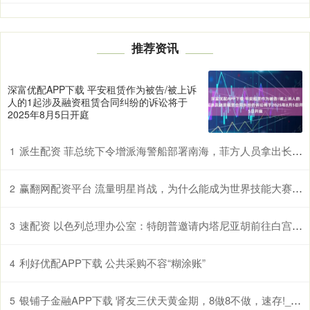
推荐资讯
深富优配APP下载 平安租赁作为被告/被上诉
人的1起涉及融资租赁合同纠纷的诉讼将于
2025年8月5日开庭
派生配资 菲总统下令增派海警船部署南海，菲方人员拿出长刀进行挑衅
1
赢翻网配资平台 流量明星肖战，为什么能成为世界技能大赛的推广大使？_赛事_人性_顶流
2
速配资 以色列总理办公室：特朗普邀请内塔尼亚胡前往白宫会晤
3
利好优配APP下载 公共采购不容“糊涂账”
4
银铺子金融APP下载 肾友三伏天黄金期，8做8不做，速存!_ml_体重_饮水量
5