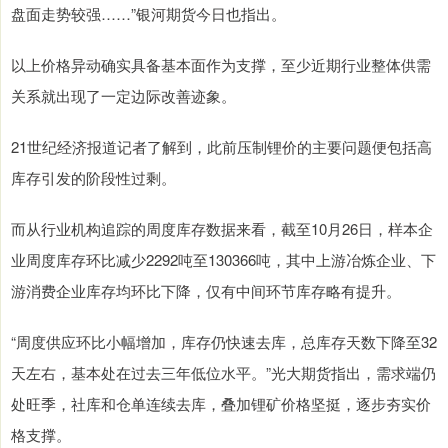
盘面走势较强……”银河期货今日也指出。
以上价格异动确实具备基本面作为支撑，至少近期行业整体供需
关系就出现了一定边际改善迹象。
21世纪经济报道记者了解到，此前压制锂价的主要问题便包括高
库存引发的阶段性过剩。
而从行业机构追踪的周度库存数据来看，截至10月26日，样本企
业周度库存环比减少2292吨至130366吨，其中上游冶炼企业、下
游消费企业库存均环比下降，仅有中间环节库存略有提升。
“周度供应环比小幅增加，库存仍快速去库，总库存天数下降至32
天左右，基本处在过去三年低位水平。”光大期货指出，需求端仍
处旺季，社库和仓单连续去库，叠加锂矿价格坚挺，逐步夯实价
格支撑。