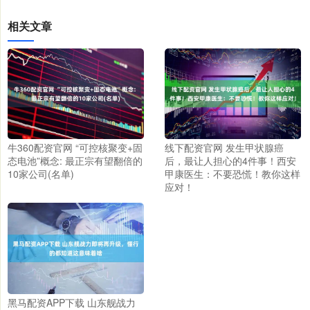
相关文章
牛360配资官网 “可控核聚变+固
线下配资官网 发生甲状腺癌
态电池”概念: 最正宗有望翻倍的
后，最让人担心的4件事！西安
10家公司(名单)
甲康医生：不要恐慌！教你这样
应对！
黑马配资APP下载 山东舰战力