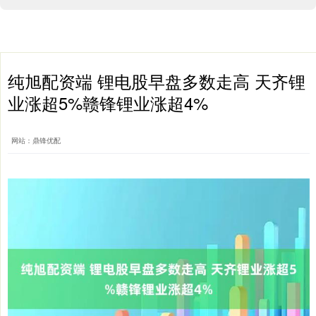
纯旭配资端 锂电股早盘多数走高 天齐锂
业涨超5%赣锋锂业涨超4%
网站：鼎锋优配