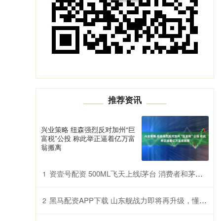
推荐资讯
兴业策略 纽森强烈反对加州“巨
富税”公投 称此举正逼着亿万富
翁搬离
资壹号配资 500ML飞天上线i茅台 消费者和茅台经销商怎么看？
1
黑马配资APP下载 山东舰战力即将再升级，懂行的都知道这意味着啥
2