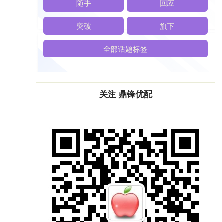
随手
回应
突破
旗下
全部话题标签
关注 鼎锋优配