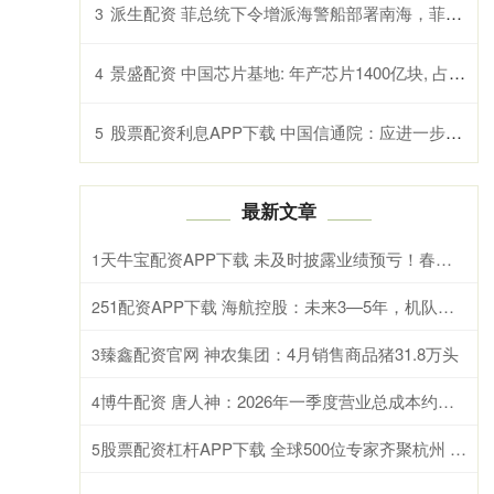
派生配资 菲总统下令增派海警船部署南海，菲方人员拿出长刀进行挑衅
3
景盛配资 中国芯片基地: 年产芯片1400亿块, 占全国产量的31%
4
股票配资利息APP下载 中国信通院：应进一步推动算力与各行业应用的深度融合与协同创新
5
最新文章
天牛宝配资APP下载 未及时披露业绩预亏！春光科技及时任董事长、总经理被通报批评
1
51配资APP下载 海航控股：未来3—5年，机队规模将以3%~5%年增长速率稳步增长
2
臻鑫配资官网 神农集团：4月销售商品猪31.8万头
3
博牛配资 唐人神：2026年一季度营业总成本约为12.66元/公斤
4
股票配资杠杆APP下载 全球500位专家齐聚杭州 浙江计量科技创新成果亮相国际舞台
5